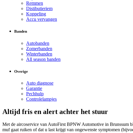
Remmen
Distibutieriem
Koppeling
Accu vervangen
Banden
Autobanden
Zomerbanden
Winterbanden
All season banden
Overige
Auto diagnose
Garantie
Pechhulp
Controlelampjes
Altijd fris en alert achter het stuur
Met de aircoservice van AutoFirst BPNW Automotive in Brunssum bli
muf gaat ruiken of dat u last krijgt van ongewenste symptomen (bijvo