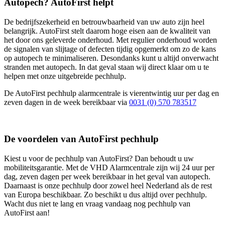
Autopech? AutoFirst helpt
De bedrijfszekerheid en betrouwbaarheid van uw auto zijn heel
belangrijk. AutoFirst stelt daarom hoge eisen aan de kwaliteit van
het door ons geleverde onderhoud. Met regulier onderhoud worden
de signalen van slijtage of defecten tijdig opgemerkt om zo de kans
op autopech te minimaliseren. Desondanks kunt u altijd onverwacht
stranden met autopech. In dat geval staan wij direct klaar om u te
helpen met onze uitgebreide pechhulp.
De AutoFirst pechhulp alarmcentrale is vierentwintig uur per dag en
zeven dagen in de week bereikbaar via
0031 (0) 570 783517
De voordelen van AutoFirst pechhulp
Kiest u voor de pechhulp van AutoFirst? Dan behoudt u uw
mobiliteitsgarantie. Met de VHD Alarmcentrale zijn wij 24 uur per
dag, zeven dagen per week bereikbaar in het geval van autopech.
Daarnaast is onze pechhulp door zowel heel Nederland als de rest
van Europa beschikbaar. Zo beschikt u dus altijd over pechhulp.
Wacht dus niet te lang en vraag vandaag nog pechhulp van
AutoFirst aan!