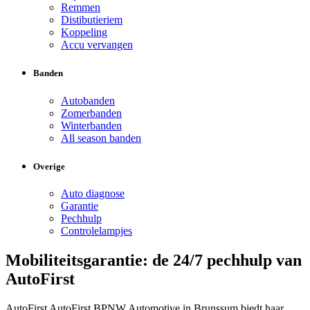
Remmen
Distibutieriem
Koppeling
Accu vervangen
Banden
Autobanden
Zomerbanden
Winterbanden
All season banden
Overige
Auto diagnose
Garantie
Pechhulp
Controlelampjes
Mobiliteitsgarantie: de 24/7 pechhulp van
AutoFirst
AutoFirst AutoFirst BPNW Automotive in Brunssum biedt haar