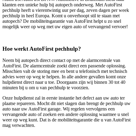
klanten een unieke hulp bij autopech onderweg. Met AutoFirst
pechhulp heeft u vierentwintig uur per dag, zeven dagen per week
pechhulp in heel Europa. Komt u onverhoopt stil te staan met
autopech? De mobiliteitsgarantie van AutoFirst helpt u zo snel
mogelijk weer op weg met uw eigen auto of vervangend vervoer!
Hoe werkt AutoFirst pechhulp?
Neem bij autopech direct contact op met de alarmcentrale van
AutoFirst. De alarmcentrale zoekt direct een passende oplossing.
Misschien valt de storing mee en bent u telefonisch met technisch
advies weer op weg te helpen. In alle andere gevallen komt onze
hulpdienst direct naar u toe. Doorgaans zijn wij binnen 30 tot 40
minuten bij u om u van pechhulp te voorzien.
Onze hulpdienst zal in eerste instantie het defect aan uw auto ter
plaatse repareren. Mocht dit niet slagen dan brengt de pechhulp uw
auto naar uw AutoFirst garage. Wij regelen vervolgens een
vervangende auto of zoeken een andere oplossing waarmee u snel
weer op weg kunt. Dat is de mobiliteitsgarantie die u van AutoFirst
mag verwachten.